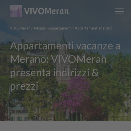
Main
Main
M
content
navigation
VIVOMeran
/
Alloggi
/
Appartamenti
/
Appartamenti Merano
Appartamenti vacanze a
Merano: VIVOMeran
presenta indirizzi &
prezzi