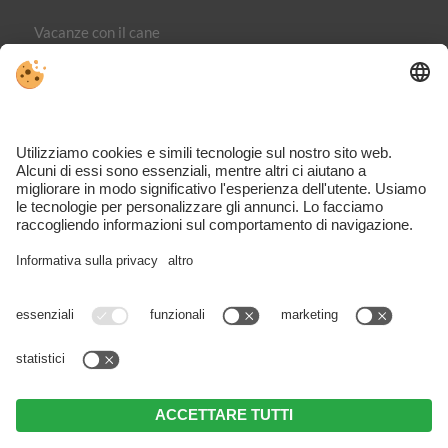
Vacanze con il cane
Editoria
Direttiva sulla privacy
Part. IVA IT02365710215
Impostazioni cookie individuali
VIVOMeran è il portale dedicato ai viaggi, alle attività e agli
alloggi nella regione di Merano – completo, ispirante e
direttamente dalla zona.
Nonostante il lavoro accurato e l’aggiornamento costante dei
contenuti, potrebbero verificarsi errori. Non possiamo garantire
l’accuratezza e la completezza di tutte le informazioni. Si consiglia di
verificare sempre direttamente con l’organizzatore locale per