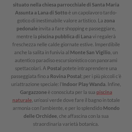
situato nella chiesa parrocchiale di Santa Maria
Assunta a Lana di Sotto
è un capolavoro tardo-
gotico di inestimabile valore artistico. La
zona
pedonale
invita a fare shopping e passeggiare,
mentre la
piscina pubblica di Lana
vi regalerà
freschezza nelle calde giornate estive. Imperdibile
anche la salita in funivia al
Monte San Vigilio
, un
autentico paradiso escursionistico con panorami
spettacolari. A
Postal
potete intraprendere una
passeggiata fino a
Rovina Postal
; per i più piccoli c’è
un’attrazione speciale: l’
Indoor Play Wanda
. Infine,
Gargazzone
è conosciuta per la sua
piscina
naturale
, un’oasi verde dove fare il bagno in totale
armonia con l’ambiente, e per lo splendido
Mondo
delle Orchidee
, che affascina con la sua
straordinaria varietà botanica.