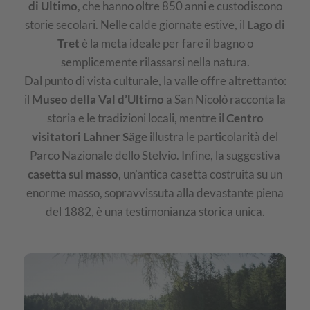
di Ultimo
, che hanno oltre 850 anni e custodiscono
storie secolari. Nelle calde giornate estive, il
Lago di
Tret
è la meta ideale per fare il bagno o
semplicemente rilassarsi nella natura.
Dal punto di vista culturale, la valle offre altrettanto:
il
Museo della Val d’Ultimo
a San Nicolò racconta la
storia e le tradizioni locali, mentre il
Centro
visitatori Lahner Säge
illustra le particolarità del
Parco Nazionale dello Stelvio. Infine, la suggestiva
casetta sul masso
, un’antica casetta costruita su un
enorme masso, sopravvissuta alla devastante piena
del 1882, è una testimonianza storica unica.
IMG
Val