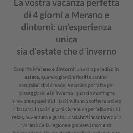
La vostra vacanza perfetta
di 4 giorni a Merano e
dintorni: un’esperienza
unica
sia d’estate che d’inverno
Scoprite
Merano e dintorni
: un vero
paradiso in
estate
, quando giardini fioriti e sentieri
escursionistici creano la cornice perfetta per
passeggiare,
e in inverno
, quando montagne
innevate e paesini idilliaci invitano a soffermarsi e a
rilassarsi. In soli 4 giorni vivrete un perfetto mix di
relax, avventura e gusto. Lasciatevi incantare dalla
varietà della regione e godetevi momenti