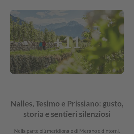
IMG
Paesini
+11
dal
fascino
unico
Nalles, Tesimo e Prissiano: gusto,
storia e sentieri silenziosi
Nella parte più meridionale di Merano e dintorni,