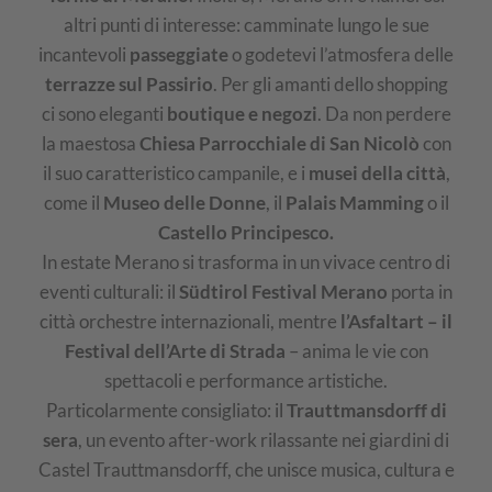
altri punti di interesse: camminate lungo le sue
incantevoli
passeggiate
o godetevi l’atmosfera delle
terrazze sul Passirio
. Per gli amanti dello shopping
ci sono eleganti
boutique e negozi
. Da non perdere
la maestosa
Chiesa Parrocchiale di San Nicolò
con
il suo caratteristico campanile, e i
musei della città
,
come il
Museo delle Donne
, il
Palais Mamming
o il
Castello Principesco.
In estate Merano si trasforma in un vivace centro di
eventi culturali: il
Südtirol Festival Merano
porta in
città orchestre internazionali, mentre
l’Asfaltart – il
Festival dell’Arte di Strada
– anima le vie con
spettacoli e performance artistiche.
Particolarmente consigliato: il
Trauttmansdorff di
sera
, un evento after-work rilassante nei giardini di
Castel Trauttmansdorff, che unisce musica, cultura e