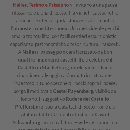
Nalles
,
Tesimo e Prissiano
vi invitano a una pausa
rilassante e piena di gusto. Tra vigneti, castagneti e
antiche residenze, qui la storia vissuta incontra
l’
atmosfera mediterranea
. Una meta ideale per chi
ama la tranquillità: con facili sentieri escursionistici,
esperienze gastronomiche e tesori culturali nascosti.
A
Nalles
il paesaggio è caratterizzato da ben
quattro imponenti castelli
. Il più celebre è il
Castello di Stachelburg
, un elegante edificio
rinascimentale oggi trasformato in ristorante.
Maestoso, su uno sperone di roccia sopra il paese,
sorge il medievale
Castel Payersberg
, visibile da
lontano. Il suggestivo
Rudere del Castello
Pfeffersburg
, sopra Casatsch di Sotto, non è più
abitato dal 1600, mentre lo storico
Castel
Schwanburg
, ancora abitato e sede dell’omonima