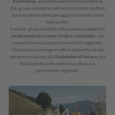
Knottnkino
, un punto panoramico straordinario
che, grazie a moderne poltrone da cinema, mette in
scena lo spettacolare paesaggio circostante come
fosse un film.
In estate, gli amanti della cultura possono godersi le
serate musicali a Castel Tirolo o Castelcello
, con
concerti di musica classica in ambienti suggestivi.
Chi desidera immergersi nelle tradizioni locali non
può invece mancare alla
Stadelefest di Verano
, una
festa autentica che celebra la cultura e la
gastronomia regionale.
IMG
Tirolo,
+14
Scena,