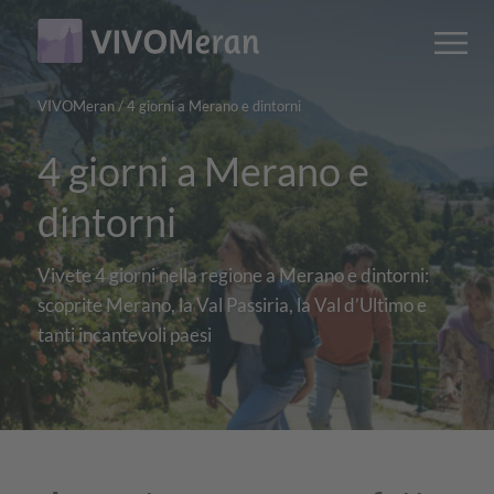
Main
Main
M
content
navigation
VIVOMeran
/
4 giorni a Merano e dintorni
4 giorni a Merano e
dintorni
Vivete 4 giorni nella regione a Merano e dintorni:
scoprite Merano, la Val Passiria, la Val d’Ultimo e
tanti incantevoli paesi