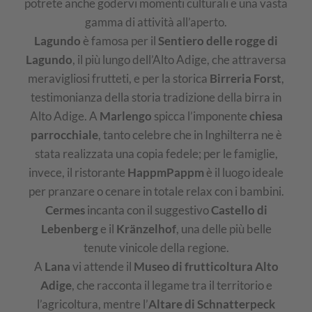
potrete anche godervi momenti culturali e una vasta
gamma di attività all’aperto.
Lagundo
è famosa per il
Sentiero delle rogge di
Lagundo
, il più lungo dell’Alto Adige, che attraversa
meravigliosi frutteti, e per la storica
Birreria Forst
,
testimonianza della storia tradizione della birra in
Alto Adige. A
Marlengo
spicca l’imponente
chiesa
parrocchiale
, tanto celebre che in Inghilterra ne è
stata realizzata una copia fedele; per le famiglie,
invece, il ristorante
HappmPappm
è il luogo ideale
per pranzare o cenare in totale relax con i bambini.
Cermes
incanta con il suggestivo
Castello di
Lebenberg
e il
Kränzelhof
, una delle più belle
tenute vinicole della regione.
A
Lana
vi attende il
Museo di frutticoltura Alto
Adige
, che racconta il legame tra il territorio e
l’agricoltura, mentre l’
Altare di Schnatterpeck