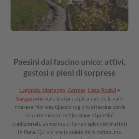
Avelengo
e
Verano
Paesini dal fascino unico: attivi,
gustosi e pieni di sorprese
Lagundo
,
Marlengo
,
Cermes
,
Lana
,
Postal
e
Gargazzone
sono tra i paesi più amati della valle
intorno a Merano. Questa regione affascina con la
sua armoniosa combinazione di
paesini
tradizionali
, atmosfera urbana e splendidi
frutteti
in fiore
. Qui vivrete la quiete della natura, ma