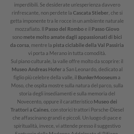
imperdibili. Se desiderate un’esperienza davvero
rinfrescante, non perdete la
Cascata Stieber
, che si
getta imponente tra le rocce in un ambiente naturale
mozzafiato. Il
Passo del Rombo
e il
Passo Giovo
sono
mete molto amate dagli appassionati di bici
da corsa
, mentre la
pista ciclabile della Val Passiria
vi porta a Merano in tutta comodità.
Sul piano culturale, la valle offre molto da scoprire: il
Museo Andreas Hofer
a San Leonardo, dedicato al
figlio più celebre della valle, il
BunkerMooseum
a
Moso, che ospita mostre sulla natura del parco, sulla
storia degli insediamenti e sulla memoria del
Novecento, oppure il caratteristico
Museo dei
Trattori a Caines
, con storici trattori Porsche-Diesel
che affascinano grandi e piccoli. Un luogo di pace e
spiritualità, invece, vi attende presso il suggestivo
Santuario della Madonna Addolorata di Rifiano.