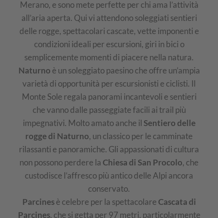
Merano, e sono mete perfette per chi ama l’attività
all’aria aperta. Qui vi attendono soleggiati sentieri
delle rogge, spettacolari cascate, vette imponenti e
condizioni ideali per escursioni, giri in bici o
semplicemente momenti di piacere nella natura.
Naturno
è un soleggiato paesino che offre un’ampia
varietà di opportunità per escursionisti e ciclisti. Il
Monte Sole regala panorami incantevoli e sentieri
che vanno dalle passeggiate facili ai trail più
impegnativi. Molto amato anche il
Sentiero delle
rogge di Naturno
, un classico per le camminate
rilassanti e panoramiche. Gli appassionati di cultura
non possono perdere la
Chiesa di San Procolo
, che
custodisce l’affresco più antico delle Alpi ancora
conservato.
Parcines
è celebre per la spettacolare
Cascata di
Parcines
, che si getta per 97 metri, particolarmente