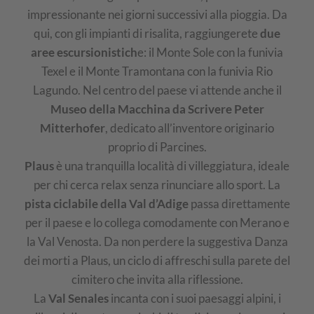
impressionante nei giorni successivi alla pioggia. Da
qui, con gli impianti di risalita, raggiungerete
due
aree escursionistich
e: il Monte Sole con la funivia
Texel e il Monte Tramontana con la funivia Rio
Lagundo. Nel centro del paese vi attende anche il
Museo della Macchina da Scrivere Peter
Mitterhofer
, dedicato all’inventore originario
proprio di Parcines.
Plaus
è una tranquilla località di villeggiatura, ideale
per chi cerca relax senza rinunciare allo sport. La
pista ciclabile della Val d’Adige
passa direttamente
per il paese e lo collega comodamente con Merano e
la Val Venosta. Da non perdere la suggestiva Danza
dei morti a Plaus, un ciclo di affreschi sulla parete del
cimitero che invita alla riflessione.
La
Val Senales
incanta con i suoi paesaggi alpini, i