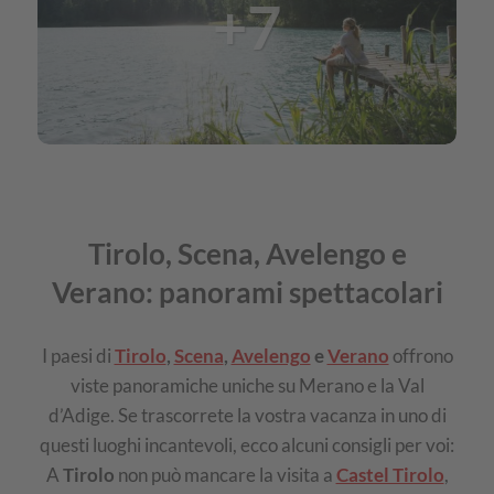
+7
d’Ultimo
e
Alta
Val
di
Non:
Tirolo, Scena, Avelengo e
Verano: panorami spettacolari
I paesi di
Tirolo
,
Scena
,
Avelengo
e
Verano
offrono
viste panoramiche uniche su Merano e la Val
d’Adige. Se trascorrete la vostra vacanza in uno di
questi luoghi incantevoli, ecco alcuni consigli per voi:
A
Tirolo
non può mancare la visita a
Castel Tirolo
,