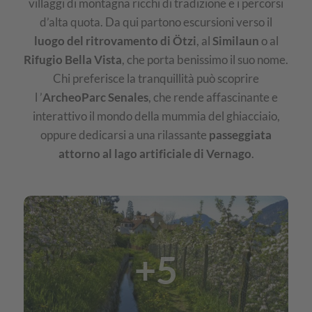
villaggi di montagna ricchi di tradizione e i percorsi
d’alta quota. Da qui partono escursioni verso il
luogo del ritrovamento di Ötzi
, al
Similaun
o al
Rifugio Bella Vista
, che porta benissimo il suo nome.
Chi preferisce la tranquillità può scoprire
l ’
ArcheoParc Senales
, che rende affascinante e
interattivo il mondo della mummia del ghiacciaio,
oppure dedicarsi a una rilassante
passeggiata
attorno al lago artificiale di Vernago
.
IMG
Naturno,
+5
Parcines,
Plaus