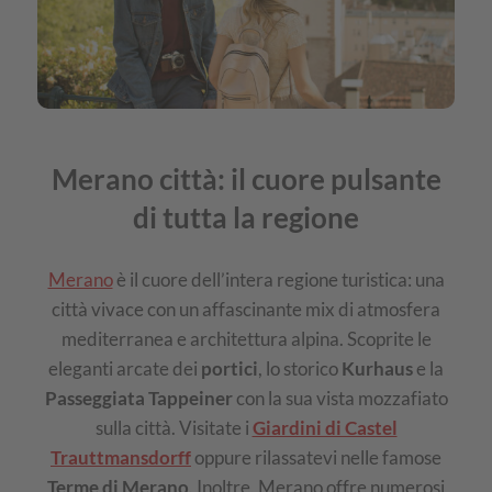
Merano città: il cuore pulsante
di tutta la regione
Merano
è il cuore dell’intera regione turistica: una
città vivace con un affascinante mix di atmosfera
mediterranea e architettura alpina. Scoprite le
eleganti arcate dei
portici
, lo storico
Kurhaus
e la
Passeggiata Tappeiner
con la sua vista mozzafiato
sulla città. Visitate i
Giardini di Castel
Trauttmansdorff
oppure rilassatevi nelle famose
Terme di Merano
. Inoltre, Merano offre numerosi