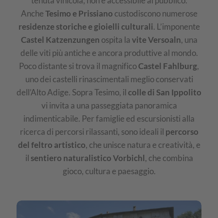
tenuta vinicola, non è accessibile al pubblico.
Anche
Tesimo e Prissiano
custodiscono numerose
residenze storiche e gioielli culturali
. L’imponente
Castel Katzenzungen
ospita la
vite Versoaln
, una
delle viti più antiche e ancora produttive al mondo.
Poco distante si trova il magnifico
Castel Fahlburg
,
uno dei castelli rinascimentali meglio conservati
dell’Alto Adige. Sopra Tesimo, il
colle di San Ippolito
vi invita a una passeggiata panoramica
indimenticabile. Per famiglie ed escursionisti alla
ricerca di percorsi rilassanti, sono ideali il
percorso
del feltro artistico
, che unisce natura e creatività, e
il
sentiero naturalistico Vorbichl
, che combina
gioco, cultura e paesaggio.
IMG