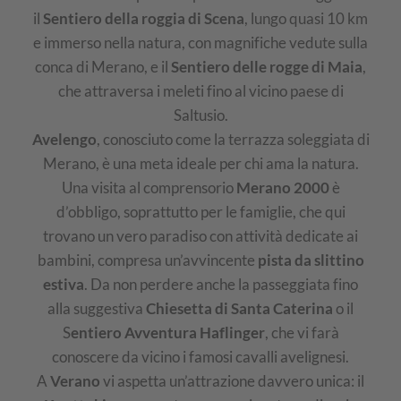
il
Sentiero della roggia di Scena
, lungo quasi 10 km
e immerso nella natura, con magnifiche vedute sulla
conca di Merano, e il
Sentiero delle rogge di Maia
,
che attraversa i meleti fino al vicino paese di
Saltusio.
Avelengo
, conosciuto come la terrazza soleggiata di
Merano, è una meta ideale per chi ama la natura.
Una visita al comprensorio
Merano 2000
è
d’obbligo, soprattutto per le famiglie, che qui
trovano un vero paradiso con attività dedicate ai
bambini, compresa un’avvincente
pista da slittino
estiva
. Da non perdere anche la passeggiata fino
alla suggestiva
Chiesetta di Santa Caterina
o il
S
entiero Avventura Haflinger
, che vi farà
conoscere da vicino i famosi cavalli avelignesi.
A
Verano
vi aspetta un’attrazione davvero unica: il