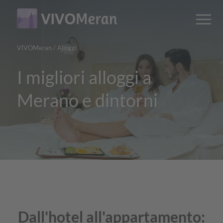
Main
Main
M
content
navigation
VIVOMeran
/
Alloggi
I migliori alloggi a
Merano e dintorni
Dall'hotel all'appartamento: