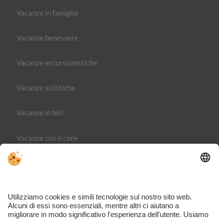
Vacanze in famiglia
Vacanze benessere
Vacanze escursionistiche
Vacanze sciistiche
Vacanze in bici
Vacanze con il cane
Editoria
Direttiva sulla privacy
Part. IVA IT02365710215