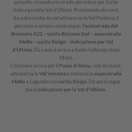
qui sotto, vi mostra la strada più veloce per Santa
Valburga nella Val d’Ultimo. Provenendo da nord,
da sud o anche da est attraverso la Val Pusteria, il
percorso è sempre come segue:
l’autostrada del
Brennero A22
–
uscita Bolzano Sud
–
superstrada
MeBo
–
uscita Sinigo
–
indicazione per Val
d’Ultimo.
Da Lana si arriva a Santa Valburga dopo
18 km.
Chi invece arriva per il
Passo di Resia
, cioè da ovest,
attraversa la
Val Venosta
e imbocca la
superstrada
MeBo
a Lagundo con
uscita Sinigo
. Da qui si segue
poi le
indicazioni
per la Val d’Ultimo
.
cartina