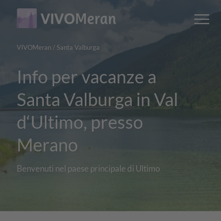
Main
Main
M
content
navigation
VIVOMeran
/
Santa Valburga
Info per vacanze a
Santa Valburga in Val
d‘Ultimo, presso
Merano
Benvenuti nel paese principale di Ultimo