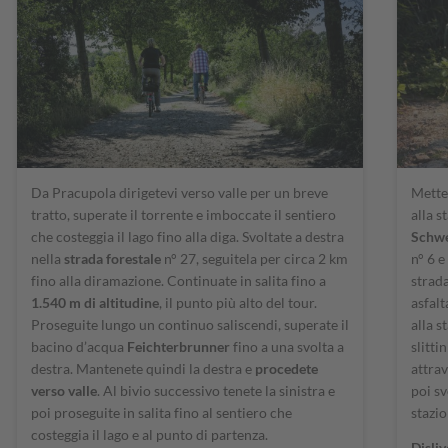
Da Pracupola dirigetevi verso valle per un breve
Mettet
tratto, superate il torrente e imboccate il sentiero
alla s
che costeggia il lago fino alla diga. Svoltate a destra
Schw
nella
strada forestale
n° 27, seguitela per circa 2 km
n° 6 e
fino alla diramazione. Continuate in salita fino a
strada
1.540 m di altitudine
, il punto più alto del tour.
asfalt
Proseguite lungo un continuo saliscendi, superate il
alla s
bacino d’acqua
Feichterbrunner
fino a una svolta a
slitti
destra. Mantenete quindi la destra e
procedete
attrav
verso valle
. Al bivio successivo tenete la sinistra e
poi sv
poi proseguite in salita fino al sentiero che
stazio
costeggia il lago e al punto di partenza.
Disliv