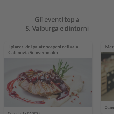
Gli eventi top a
S. Valburga e dintorni
I piaceri del palato sospesi nell’aria -
Merc
Cabinovia Schwemmalm
Quan
Quando
: 17.06.2027