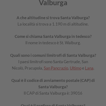
Valburga
A che altitudine si trova Santa Valburga?
La località si trova a 1.190 m di altitudine.
Come si chiama Santa Valburga in tedesco?
Il nome in tedesco è St. Walburg.
Quali sono i comuni limitrofi di Santa Valburga?
I paesi limitrofi sono Santa Gertrude, San
Nicolò, Pracupola,
San Pancrazio
,
Ultimo
e
Lana
.
Qual è il codice di avviamento postale (CAP) di
Santa Valburga?
Il CAP di Santa Valburga è: 39016
Qual è il prefisso di Santa Valburga?