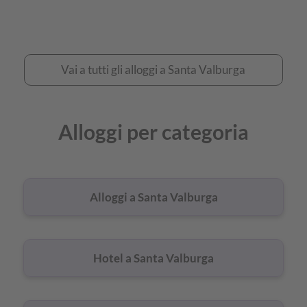
Vai
Vai a tutti gli alloggi a Santa Valburga
a
tutti
Alloggi per categoria
gli
alloggi
a
Alloggi a Santa Valburga
Santa
Valburga
Hotel a Santa Valburga