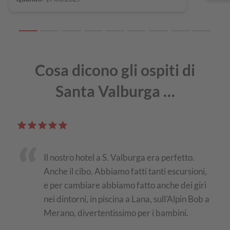
Cosa dicono gli ospiti di
Santa Valburga …
Il nostro hotel a S. Valburga era perfetto.
stico
Anche il cibo. Abbiamo fatti tanti escursioni,
e per cambiare abbiamo fatto anche dei giri
nei dintorni, in piscina a Lana, sull’Alpin Bob a
Merano, divertentissimo per i bambini.
Senig