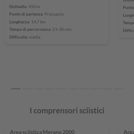
Dislivello
: 450 m
Punto
Punto di partenza
: Pracupola
Lungh
Lunghezza
: 14,7 km
Tempo
Tempo di percorrenza
: 2 h 30 min
Diffic
Difficoltà
: media
I comprensori sciistici
Area sciistica Merano 2000
Are