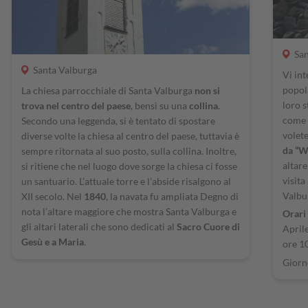
San
Santa Valburga
Vi int
popol
La chiesa parrocchiale di Santa Valburga
non si
loro s
trova nel centro del paese
, bensì su una
collina
.
come
Secondo una leggenda, si è tentato di spostare
volete
diverse volte la chiesa al centro del paese, tuttavia è
da “W
sempre ritornata al suo posto, sulla collina. Inoltre,
altare
si ritiene che nel luogo dove sorge la chiesa ci fosse
visita
un santuario. L’attuale torre e l’abside risalgono al
Valbu
XII secolo. Nel
1840
, la navata fu ampliata Degno di
nota l’altare maggiore che mostra Santa Valburga e
Orari
gli altari laterali che sono dedicati al
Sacro Cuore di
April
Gesù e a Maria
.
ore 1
Giorn