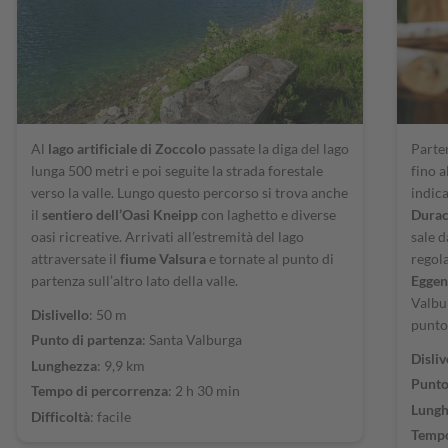
Al
lago artificiale di Zoccolo
passate la diga del lago
Parte
lunga 500 metri e poi seguite la strada forestale
fino a
verso la valle. Lungo questo percorso si trova anche
indic
il
sentiero dell’Oasi Kneipp
con laghetto e diverse
Dura
oasi ricreative. Arrivati all’estremità del lago
sale 
attraversate il
fiume Valsura
e tornate al punto di
regola
partenza sull’altro lato della valle.
Eggen
Valbu
Dislivello
: 50 m
punto
Punto di partenza
: Santa Valburga
Disliv
Lunghezza
: 9,9 km
Punto
Tempo di percorrenza
: 2 h 30 min
Lungh
Difficoltà
: facile
Tempo