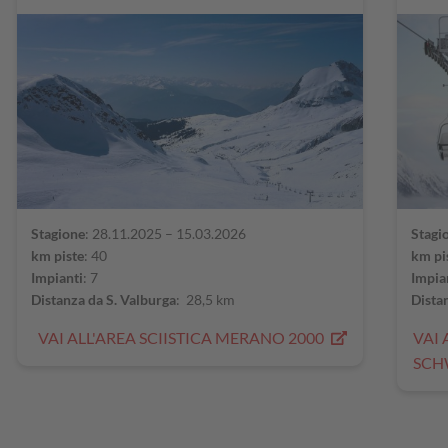
Stagione
: 28.11.2025 – 15.03.2026
Stagi
km piste
: 40
km pi
Impianti
: 7
Impia
Distanza da S. Valburga
: 28,5 km
Dista
VAI ALL'AREA SCIISTICA MERANO 2000
VAI 
SC