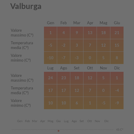
Valburga
Gen
Feb
Mar
Apr
Mag
Giu
Mese
Valore
1
4
9
13
18
21
massimo (C°)
Temperatura
-5
-2
3
7
12
15
media (C°)
Valore
-10
-7
-3
0
5
8
minimo (C°)
Lug
Ago
Set
Ott
Nov
Dic
Mese
Valore
24
23
18
12
5
1
massimo (C°)
Temperatura
17
17
12
7
0
-4
media (C°)
Valore
10
10
6
1
-5
-9
minimo (C°)