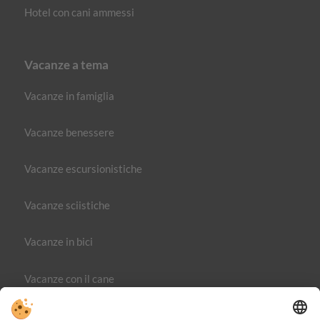
Hotel con cani ammessi
Vacanze a tema
Vacanze in famiglia
Vacanze benessere
Vacanze escursionistiche
Vacanze sciistiche
Vacanze in bici
Vacanze con il cane