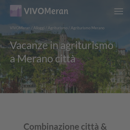
Main
Main
M
content
navigation
VIVOMeran
/
Alloggi
/
Agriturismo
/
Agriturismo Merano
Vacanze in agriturismo
a Merano città
Combinazione città &