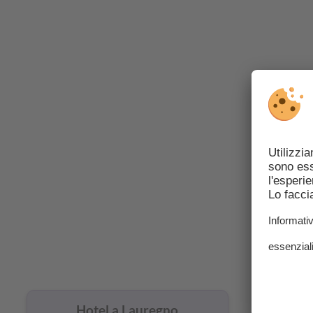
Gli 
Hotel a Lauregno
Hot