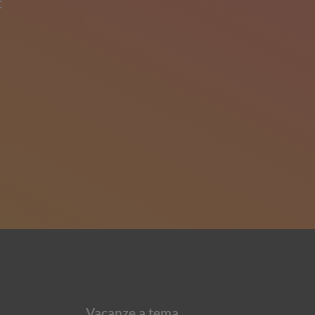
t
Vacanze a tema