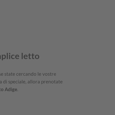
plice letto
se state cercando le vostre
di speciale, allora prenotate
to Adige
.