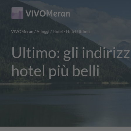
Main
Main
content
navigation
VIVOMeran
/
Alloggi
/
Hotel
/
Hotel Ultimo
Ultimo: gli indirizz
hotel più belli