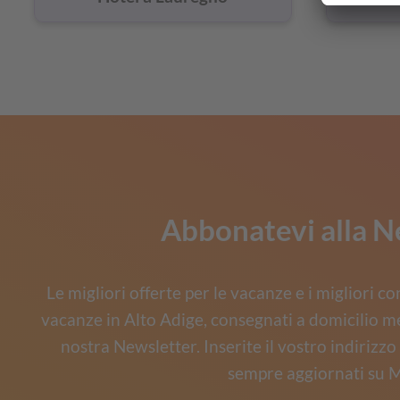
Abbonatevi alla N
Le migliori offerte per le vacanze e i migliori co
vacanze in Alto Adige, consegnati a domicilio m
nostra Newsletter. Inserite il vostro indirizz
sempre aggiornati su M