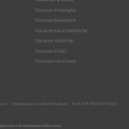
Vacanze in famiglia
Vacanze benessere
Vacanze escursionistiche
Vacanze sciistiche
Vacanze in bici
Vacanze con il cane
ivacy
Impostazioni cookie individuali
Part. IVA IT02365710215
ispirante e direttamente dalla zona.