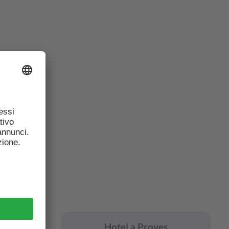
ltimo
burga
Hotel a Proves