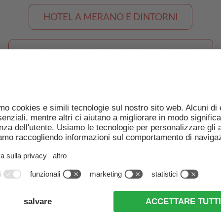
HOTEL A MERANO E DINTORNI
APPARTAMENTI A MERANO E DINTORNI
ALLOGGI A MERANO E DINTORNI
hotel nelle vicinanze di Val d’U
el a San Pancrazio
Hotel a Santa Val