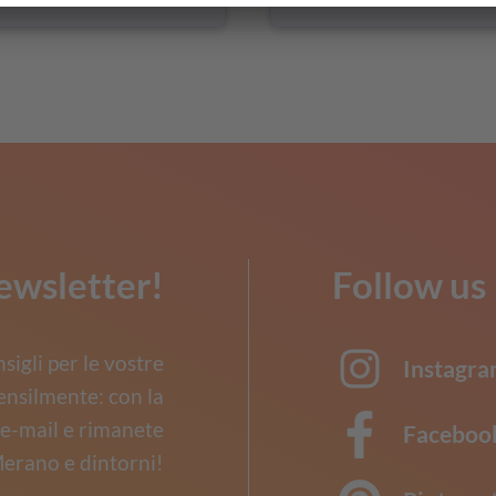
ewsletter!
Follow us
nsigli per le vostre
Instagr
ensilmente: con la
o e-mail e rimanete
Faceboo
erano e dintorni!