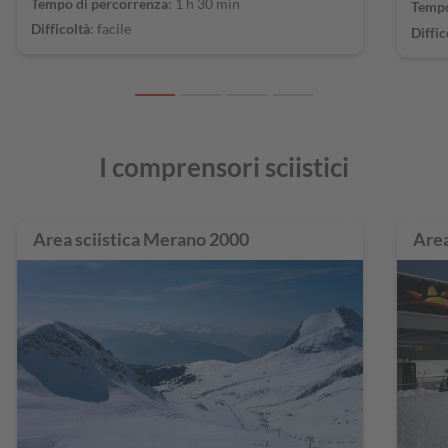
Tempo di percorrenza
: 1 h 30 min
Tempo
Difficoltà
: facile
Diffic
I comprensori sciistici
Area sciistica Merano 2000
Are