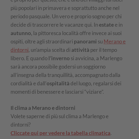
più popolari in primavera e soprattutto anche nel
periodo pasquale. Un vero e proprio sogno per chi
decide di trascorrere le vacanze qui. In
estate
e in
autunno,
la pittoresca località offre invece ai suoi
ospiti, oltre agli straordinari
panorami
su
Merano e
dintorni
, un’ampia scelta di
attività
per il tempo
libero. E quando
l’inverno
si avvicina, a Marlengo
sarà ancora possibile godersi un soggiorno
all’insegna della tranquillità, accompagnato dalla
cordialità e dall’
ospitalità
del luogo, regalarsi dei
momenti di benessere e lasciarsi “viziare”.
Il clima a Merano e dintorni
Volete saperne di più sul clima a Marlengo e
dintorni?
Cliccate qui per vedere la tabella climatica
.