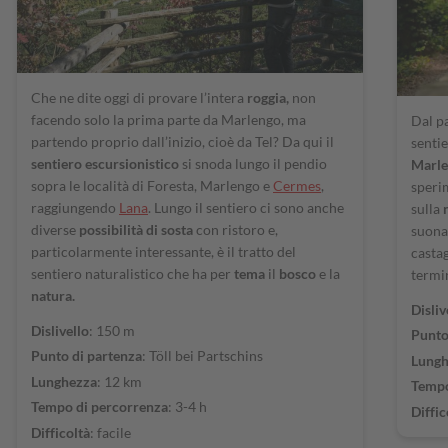
Che ne dite oggi di provare l’intera
roggia,
non
facendo solo la prima parte da Marlengo, ma
Dal p
partendo proprio dall’inizio, cioè da Tel? Da qui il
senti
sentiero escursionistico
si snoda lungo il pendio
Marl
sopra le località di Foresta, Marlengo e
Cermes
,
speri
raggiungendo
Lana
. Lungo il sentiero ci sono anche
sulla
diverse
possibilità di sosta
con ristoro e,
suonar
particolarmente interessante, è il tratto del
castag
sentiero naturalistico che ha per
tema
il
bosco
e la
termi
natura.
Disliv
Dislivello
: 150 m
Punto
Punto di partenza
: Töll bei Partschins
Lungh
Lunghezza
: 12 km
Tempo
Tempo di percorrenza
: 3-4 h
Diffic
Difficoltà
: facile