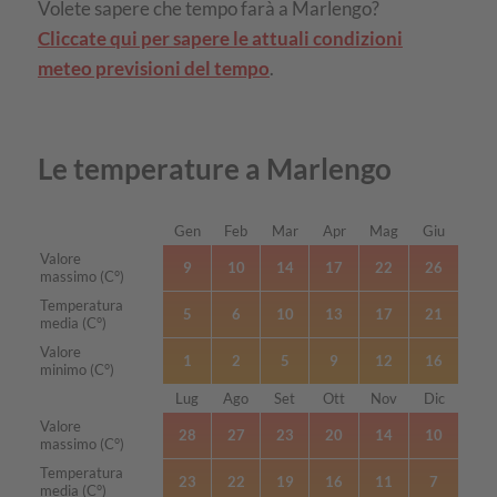
Volete sapere che tempo farà a Marlengo?
Cliccate qui per sapere le attuali condizioni
meteo previsioni del tempo
.
Le temperature a Marlengo
Gen
Feb
Mar
Apr
Mag
Giu
Mese
Valore
9
10
14
17
22
26
massimo (C°)
Temperatura
5
6
10
13
17
21
media (C°)
Valore
1
2
5
9
12
16
minimo (C°)
Lug
Ago
Set
Ott
Nov
Dic
Mese
Valore
28
27
23
20
14
10
massimo (C°)
Temperatura
23
22
19
16
11
7
media (C°)