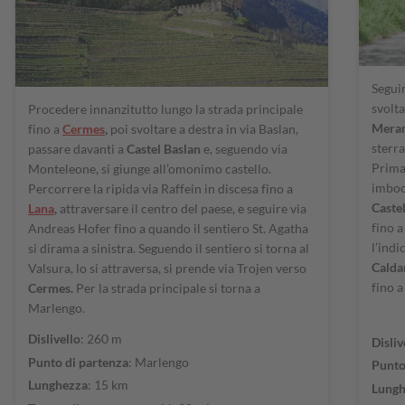
Seguir
svolta
Procedere innanzitutto lungo la strada principale
Mera
fino a
Cermes
,
poi svoltare a destra in via Baslan,
sterra
passare davanti a
Castel Baslan
e, seguendo via
Prima
Monteleone, si giunge all’omonimo castello.
imbocc
Percorrere la ripida via Raffein in discesa fino a
Caste
Lana
,
attraversare il centro del paese, e seguire via
fino 
Andreas Hofer fino a quando il sentiero St. Agatha
l’indi
si dirama a sinistra. Seguendo il sentiero si torna al
Calda
Valsura, lo si attraversa, si prende via Trojen verso
fino a
Cermes.
Per la strada principale si torna a
Marlengo.
Dislivello
: 260 m
Disliv
Punto di partenza
: Marlengo
Punto
Lunghezza
: 15 km
Lungh