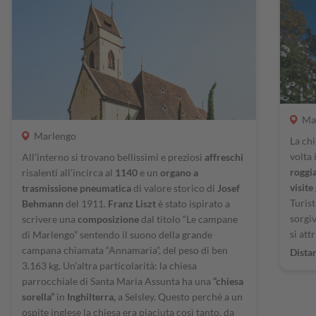
Ma
Marlengo
La chi
volta
All’interno si trovano bellissimi e preziosi
affreschi
roggi
risalenti all’incirca al
1140
e un
organo a
visite
trasmissione pneumatica
di valore storico di
Josef
Turist
Behmann
del 1911.
Franz Liszt
è stato ispirato a
sorgiv
scrivere una
composizione
dal titolo “Le campane
si at
di Marlengo” sentendo il suono della grande
campana chiamata “Annamaria”, del peso di ben
Dista
3.163 kg. Un’altra particolarità: la chiesa
parrocchiale di Santa Maria Assunta ha una
“chiesa
sorella”
in
Inghilterra,
a Selsley. Questo perché a un
ospite inglese la chiesa era piaciuta così tanto, da