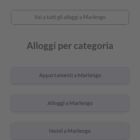
Vai
Vai a tutti gli alloggi a Marlengo
a
tutti
Alloggi per categoria
gli
alloggi
a
Appartamenti a Marlengo
Marlengo
Alloggi a Marlengo
Hotel a Marlengo