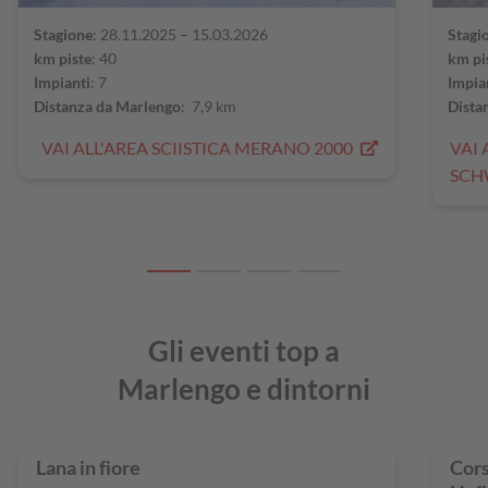
Stagione
: 28.11.2025 – 15.03.2026
Stagi
km piste
: 40
km pi
Impianti
: 7
Impia
Distanza da Marlengo
: 7,9 km
Dista
VAI ALL'AREA SCIISTICA MERANO 2000
VAI 
SC
Gli eventi top a
Marlengo e dintorni
Lana in fiore
Cors