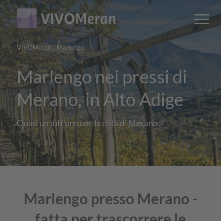
Main
Main
M
content
navigation
VIVOMeran
/
Marlengo
Marlengo nei pressi di
Merano, in Alto Adige
Quasi un tutt’uno con la città di Merano
Marlengo presso Merano -
fatta per trascorrere le