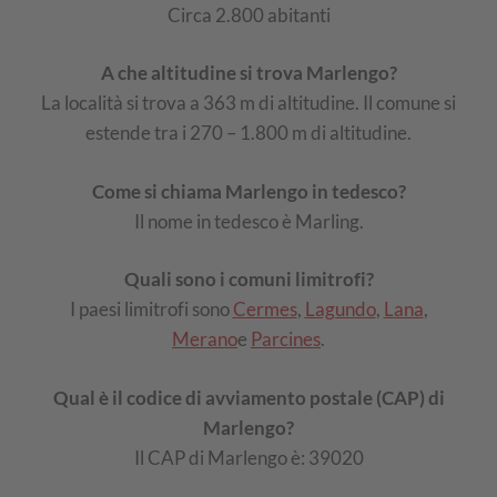
Circa 2.800 abitanti
A che altitudine si trova Marlengo?
La località si trova a 363 m di altitudine. Il comune si
estende tra i 270 – 1.800 m di altitudine.
Come si chiama Marlengo in tedesco?
Il nome in tedesco è Marling.
Quali sono i comuni limitrofi?
I paesi limitrofi sono
Cermes
,
Lagundo
,
Lana
,
Merano
e
Parcines
.
Qual è il codice di avviamento postale (CAP) di
Marlengo?
Il CAP di Marlengo è: 39020