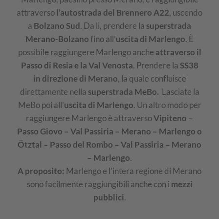
attraverso
l’autostrada del Brennero A22
, uscendo
a
Bolzano Sud
. Da lì, prendere la
superstrada
Merano-Bolzano
fino all’
uscita di Marlengo
. È
possibile raggiungere Marlengo anche
attraverso il
Passo di Resia e la Val Venosta
. Prendere la
SS38
in direzione di Merano
, la quale confluisce
direttamente nella
superstrada MeBo.
Lasciate la
MeBo poi all’
uscita di Marlengo
. Un altro modo per
raggiungere Marlengo è attraverso
Vipiteno –
Passo Giovo – Val Passiria – Merano – Marlengo o
Ötztal – Passo del Rombo – Val Passiria – Merano
– Marlengo
.
A proposito:
Marlengo e l’intera regione di Merano
sono facilmente raggiungibili anche con i
mezzi
pubblici
.