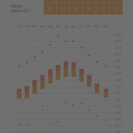
Valore
17
17
14
11
7
3
minimo (C°)