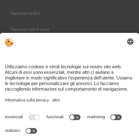
Vacanze in bici
Vacanze con il cane
Editoria
Direttiva sulla privacy
Part. IVA IT02365710215
Impostazioni cookie individuali
VIVOMeran è il portale dedicato ai viaggi, alle attività e agli
alloggi nella regione di Merano – completo, ispirante e
direttamente dalla zona.
Nonostante il lavoro accurato e l’aggiornamento costante dei