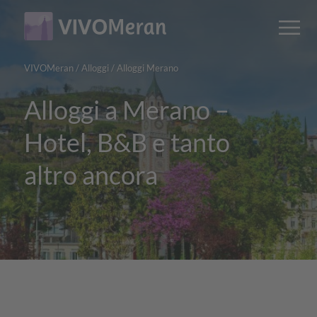
Main
Main
M
content
navigation
VIVOMeran
/
Alloggi
/
Alloggi Merano
Alloggi a Merano –
Hotel, B&B e tanto
altro ancora