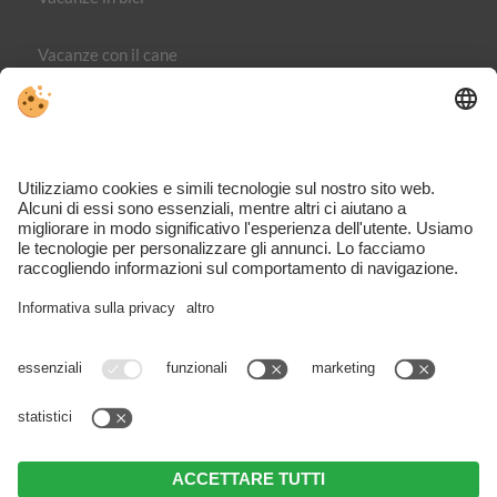
Vacanze con il cane
Editoria
Direttiva sulla privacy
Part. IVA IT02365710215
Impostazioni cookie individuali
VIVOMeran è il portale dedicato ai viaggi, alle attività e agli
alloggi nella regione di Merano – completo, ispirante e
direttamente dalla zona.
Nonostante il lavoro accurato e l’aggiornamento costante dei
contenuti, potrebbero verificarsi errori. Non possiamo garantire
l’accuratezza e la completezza di tutte le informazioni. Si consiglia di