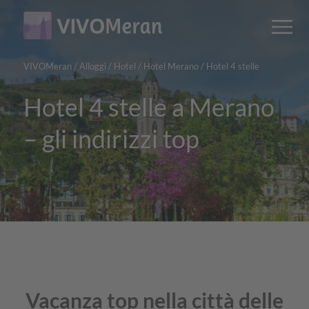
Main
Main
M
content
navigation
VIVOMeran
/
Alloggi
/
Hotel
/
Hotel Merano
/
Hotel 4 stelle
Hotel 4 stelle a Merano
– gli indirizzi top
Vacanza top nella città delle