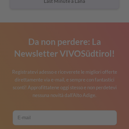
Last Minute a Lana
Da non perdere: La
Newsletter VIVOSüdtirol!
Registratevi adesso e riceverete le migliori offerte
direttamente via e-mail, e sempre con fantastici
sconti! Approfittatene oggi stesso e non perdetevi
nessuna novità dall'Alto Adige.