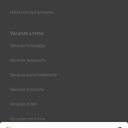
Hotel con cani ammessi
Vacanze a tema
Vacanze in famiglia
Vacanze benessere
Vacanze escursionistiche
Vacanze sciistiche
Vacanze in bici
Vacanze con il cane