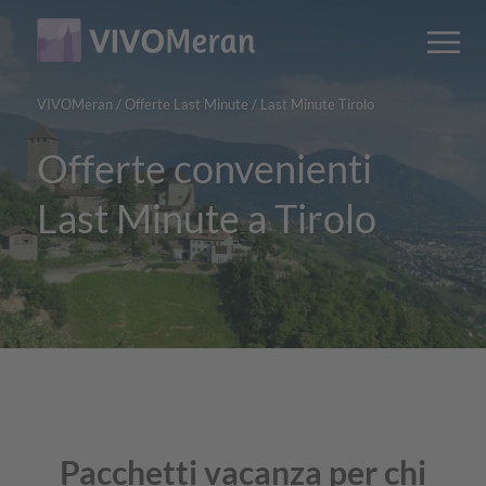
Main
Main
M
content
navigation
VIVOMeran
/
Offerte Last Minute
/
Last Minute Tirolo
Offerte convenienti
Last Minute a Tirolo
Pacchetti vacanza per chi