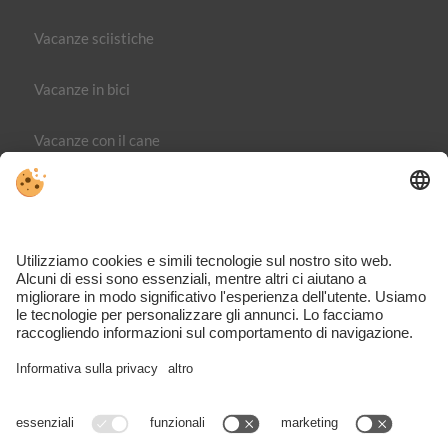
Vacanze sciistiche
Vacanze in bici
Vacanze con il cane
Editoria
Direttiva sulla privacy
Part. IVA IT02365710215
Impostazioni cookie individuali
VIVOMeran è il portale dedicato ai viaggi, alle attività e agli
alloggi nella regione di Merano – completo, ispirante e
direttamente dalla zona.