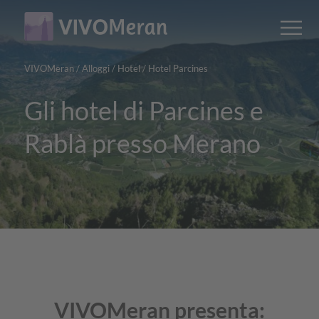
Main
Main
M
content
navigation
VIVOMeran
/
Alloggi
/
Hotel
/
Hotel Parcines
Gli hotel di Parcines e
Rablà presso Merano
VIVOMeran presenta: