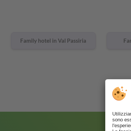
Family hotel in Val Passiria
Fam