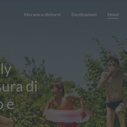
Merano e dintorni
Destinazioni
Hotel
ly
sura di
 e