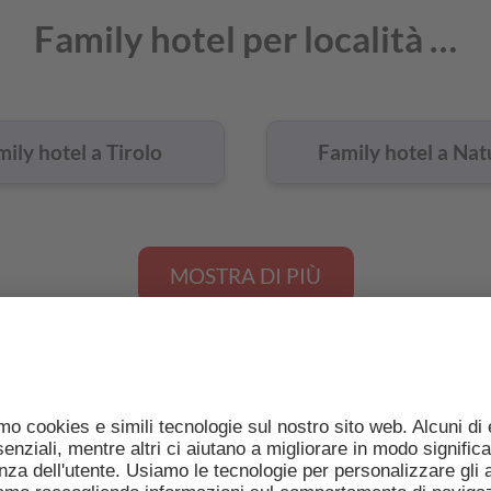
Family hotel per località …
ily hotel a Tirolo
Family hotel a Na
MOSTRA DI PIÙ