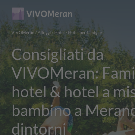
Main
Main
content
navigation
VIVOMeran
/
Alloggi
/
Hotel
/
Hotel per famiglie
Consigliati da
VIVOMeran: Fami
hotel & hotel a mi
bambino a Merano
dintorni