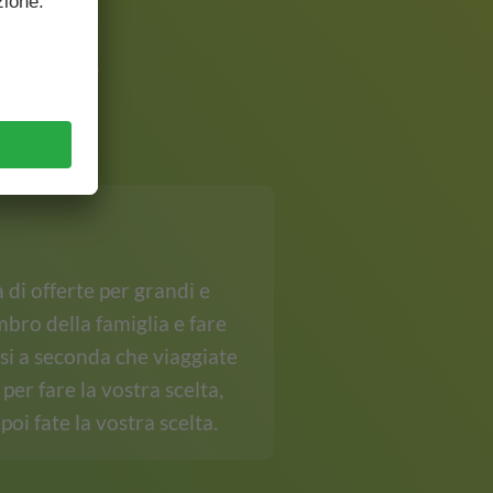
amiglie
 di offerte per grandi e
mbro della famiglia e fare
rsi a seconda che viaggiate
er fare la vostra scelta,
 poi fate la vostra scelta.