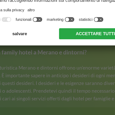
e frequenti sugli hotel per f
a Merano e dintorni
family hotel a Merano e dintorni?
 turistica Merano e dintorni offrono un’enorme varietà
i. È importante sapere in anticipo i desideri di ogni me
 questi desideri. I desideri e le esigenze saranno dive
 o adolescenti. Prendetevi quindi il tempo necessario p
cari ai singoli servizi offerti dagli hotel per famiglie e