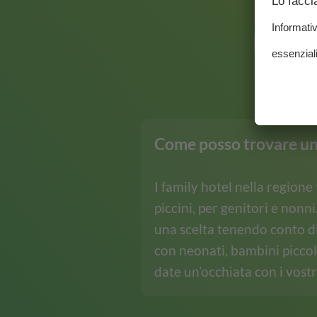
Domand
Come posso trovare un 
I family hotel nella regione
piccini, per genitori e nonn
una scelta tenendo conto di
con neonati, bambini piccoli
date un’occhiata con i vostri 