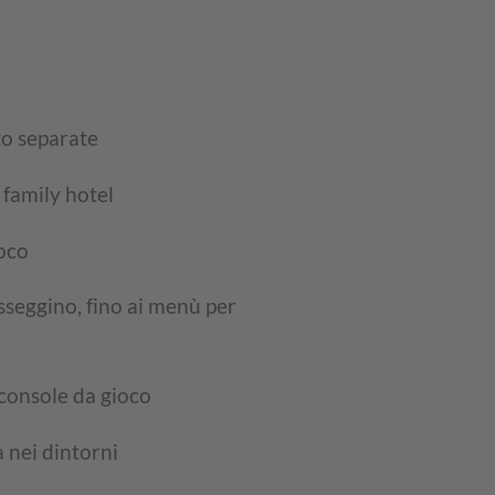
to separate
 family hotel
ioco
sseggino, fino ai menù per
 console da gioco
 nei dintorni