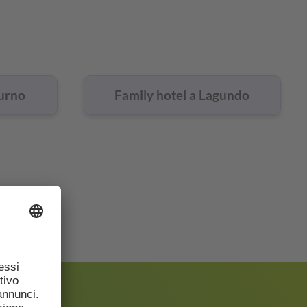
turno
Family hotel a Lagundo