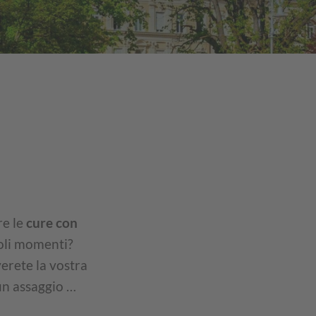
re le
cure con
voli momenti?
erete la vostra
un assaggio …