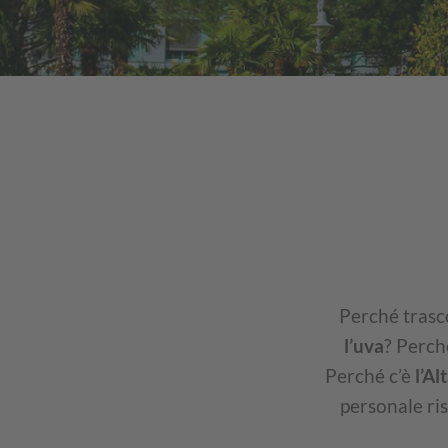
Perché trasc
l’uva
? Perc
Perché c’è
l’Al
personale ri