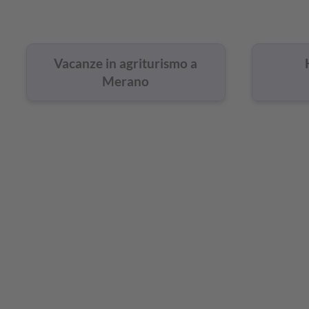
a
Merano
Vacanze in agriturismo a
Merano