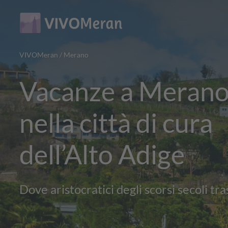
Main
Main
content
navigation
VIVOMeran
/
Merano
Vacanze a Merano
nella città di cura
dell’Alto Adige
Dove aristocratici degli scorsi secoli t