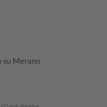
e su Merano
1.621 m di altitudine.