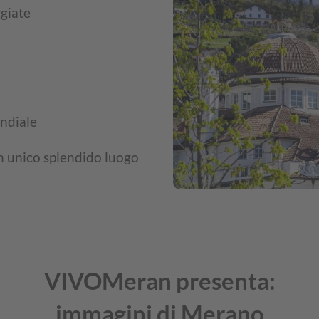
ggiate
ondiale
un unico splendido luogo
VIVOMeran presenta:
immagini di Merano