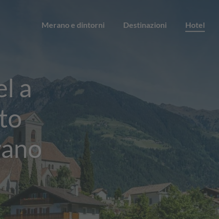
Merano e dintorni
Destinazioni
Hotel
el a
to
rano