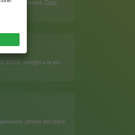
lettanti di Scena.
Date
a?
1.2023), assegni e le più
 pensione, potete decidere