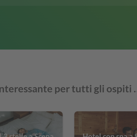
nteressante per tutti gli ospiti
 3 stelle a Scena
Hotel con spa a