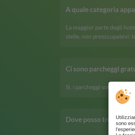
A quale categoria appa
La maggior parte degli hotel
stelle, non preoccupatevi: 
Ci sono parcheggi gratu
Sì, i parcheggi sono disponib
Dove posso trovare le o