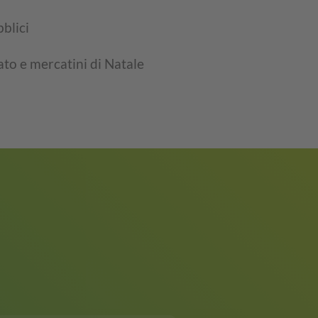
blici
ato e mercatini di Natale