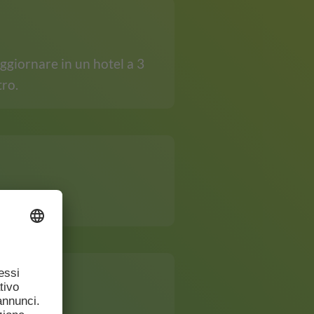
oggiornare in un hotel a 3
tro.