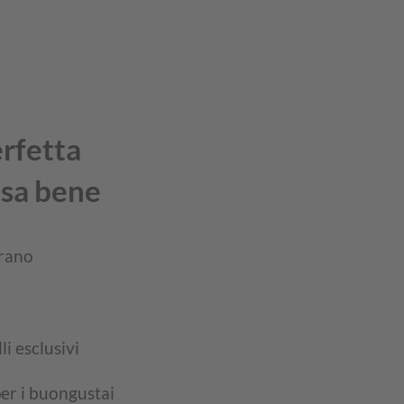
erfetta
 sa bene
erano
li esclusivi
per i buongustai