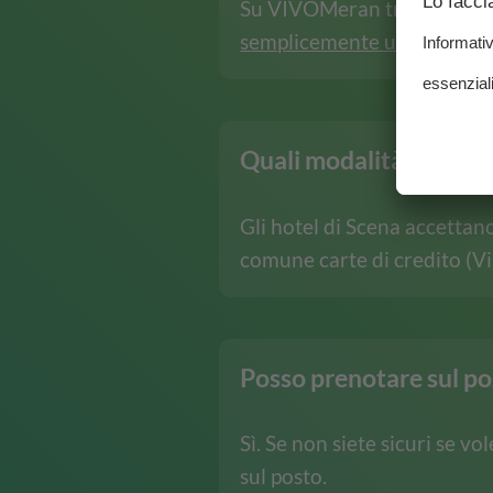
Su VIVOMeran troverete una 
semplicemente un’occhiata
Quali modalità di paga
Gli hotel di Scena accettan
comune carte di credito (Vi
Posso prenotare sul pos
Sì. Se non siete sicuri se 
sul posto.