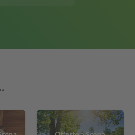
 …
 Scena
Offerte a Scena