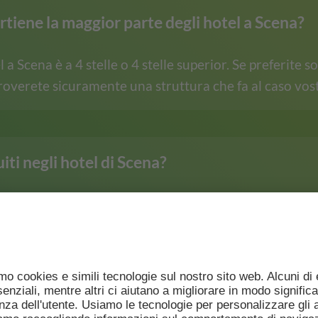
rtiene la maggior parte degli hotel a Scena?
 a Scena è a 4 stelle o 4 stelle superior. Se preferite s
troverete sicuramente una struttura che fa al caso vos
iti negli hotel di Scena?
ili direttamente presso i singoli hotel.
fferte di vacanza degli hotel di Scena?