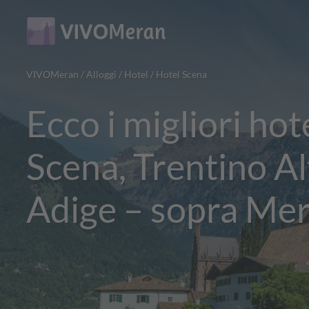
Main
Main
content
navigation
VIVOMeran
/
Alloggi
/
Hotel
/
Hotel Scena
Ecco i migliori hot
Scena, Trentino Al
Adige – sopra Me