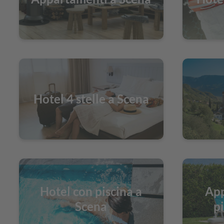
Hotel 4 stelle a Scena
Hotel con piscina a
App
Scena
p