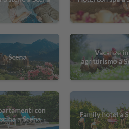
Vacanze in
Scena
agriturismo a 
artamenti con
Family hotel a 
iscina a Scena