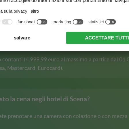
pagina in cui sono elencate le offerte vacanza più al
 qui
.
mento vengono accettate negli hotel di Scen
o contanti (4.999,99 euro al massimo a partire dal 01.0
sa, Mastercard, Eurocard).
to la cena negli hotel di Scena?
volete prenotare una camera con colazione o con mezza