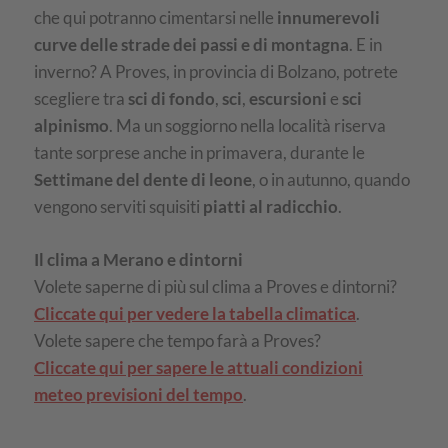
che qui potranno cimentarsi nelle
innumerevoli
curve delle strade dei passi e di montagna
. E in
inverno? A Proves, in provincia di Bolzano, potrete
scegliere tra
sci di fondo
,
sci
,
escursioni
e
sci
alpinismo
. Ma un soggiorno nella località riserva
tante sorprese anche in primavera, durante le
Settimane del dente di leone
, o in autunno, quando
vengono serviti squisiti
piatti al radicchio
.
Il clima a Merano e dintorni
Volete saperne di più sul clima a Proves e dintorni?
Cliccate qui per vedere la tabella climatica
.
Volete sapere che tempo farà a Proves?
Cliccate qui per sapere le attuali condizioni
meteo previsioni del tempo
.