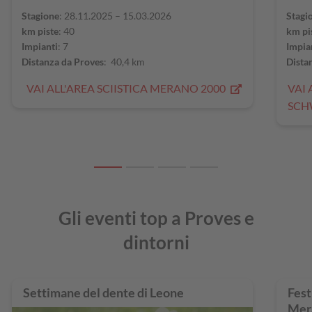
Stagione
: 28.11.2025 – 15.03.2026
Stagi
km piste
: 40
km pi
Impianti
: 7
Impia
Distanza da Proves
: 40,4 km
Dista
VAI ALL'AREA SCIISTICA MERANO 2000
VAI 
SC
Gli eventi top a Proves e
dintorni
Settimane del dente di Leone
Fest
Mer