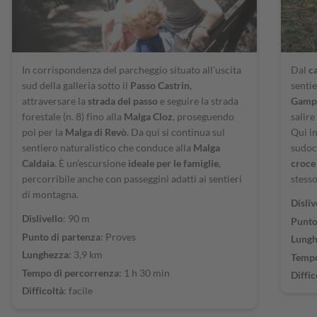
In corrispondenza del parcheggio situato all’uscita
Dal
c
sud della galleria sotto il
Passo Castrin
,
sentie
attraversare la
strada del passo
e seguire la strada
Gamp
forestale (n. 8) fino alla
Malga Cloz
, proseguendo
salire
poi per la
Malga di Revò
. Da qui si continua sul
Qui in
sentiero naturalistico che conduce alla
Malga
sudoc
Caldaia
. È un’escursione
ideale per le famiglie
,
croce 
percorribile anche con passeggini adatti ai sentieri
stess
di montagna.
Disliv
Dislivello
: 90 m
Punto
Punto di partenza
: Proves
Lungh
Lunghezza
: 3,9 km
Tempo
Tempo di percorrenza
: 1 h 30 min
Diffic
Difficoltà
: facile