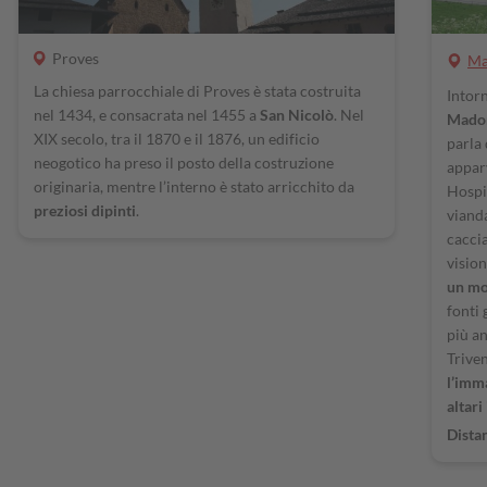
Proves
Ma
La chiesa parrocchiale di Proves è stata costruita
Intor
nel 1434, e consacrata nel 1455 a
San Nicolò
. Nel
Madon
XIX secolo, tra il 1870 e il 1876, un edificio
parla
neogotico ha preso il posto della costruzione
apparv
originaria, mentre l’interno è stato arricchito da
Hospi
preziosi dipinti
.
vianda
cacci
visio
un mo
fonti 
più an
Triven
l’imm
altari
Dista