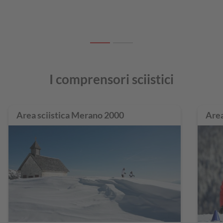
I comprensori sciistici
Area sciistica Merano 2000
Are