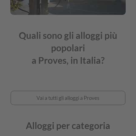
Quali sono gli alloggi più
popolari
a Proves, in Italia?
Vai
Vai a tutti gli alloggi a Proves
a
tutti
Alloggi per categoria
gli
alloggi