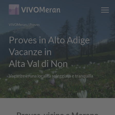
Main
Main
M
content
navigation
VIVOMeran
/
Proves
Proves in Alto Adige
Vacanze in
Alta Val di Non
Vacanze in una località soleggiata e tranquilla