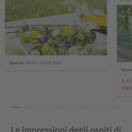
Quando
: 09.04. – 02.05.2027
Quan
IL F
ASF
Le impressioni degli ospiti di