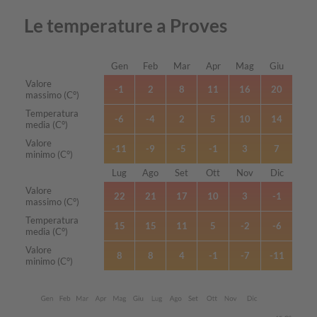
Le temperature a Proves
Gen
Feb
Mar
Apr
Mag
Giu
Mese
Valore
-1
2
8
11
16
20
massimo (C°)
Temperatura
-6
-4
2
5
10
14
media (C°)
Valore
-11
-9
-5
-1
3
7
minimo (C°)
Lug
Ago
Set
Ott
Nov
Dic
Mese
Valore
22
21
17
10
3
-1
massimo (C°)
Temperatura
15
15
11
5
-2
-6
media (C°)
Valore
8
8
4
-1
-7
-11
minimo (C°)