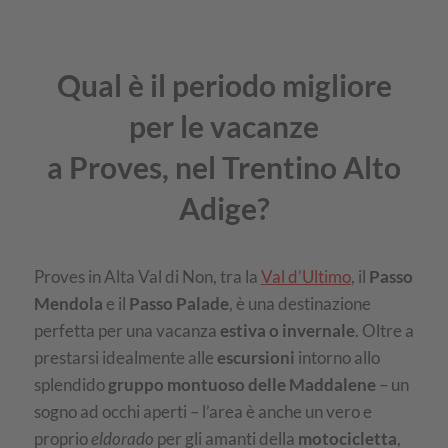
Qual è il periodo migliore
per le vacanze
a Proves, nel Trentino Alto
Adige?
Proves in Alta Val di Non, tra la
Val d’Ultimo
, il
Passo
Mendola
e il
Passo Palade
, è una destinazione
perfetta per una vacanza
estiva o invernale
. Oltre a
prestarsi idealmente alle
escursioni
intorno allo
splendido
gruppo montuoso delle Maddalene
– un
sogno ad occhi aperti – l’area è anche un vero e
proprio
eldorado
per gli amanti della
motocicletta
,