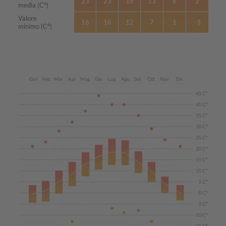
23
23
18
13
6
2
media (C°)
Valore
16
16
12
7
1
-3
minimo (C°)