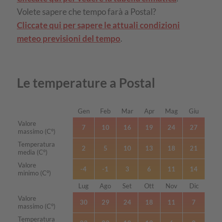
Volete sapere che tempo farà a Postal?
Cliccate qui per sapere le attuali condizioni
meteo previsioni del tempo
.
Le temperature a Postal
Gen
Feb
Mar
Apr
Mag
Giu
Mese
Valore
7
10
16
19
24
27
massimo (C°)
Temperatura
2
5
10
13
18
21
media (C°)
Valore
-4
-1
3
6
11
14
minimo (C°)
Lug
Ago
Set
Ott
Nov
Dic
Mese
Valore
30
29
24
18
11
7
massimo (C°)
Temperatura