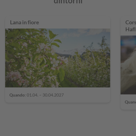
dintorni
Lana in fiore
Cors
Hafl
Quando
: 01.04. – 30.04.2027
Quan