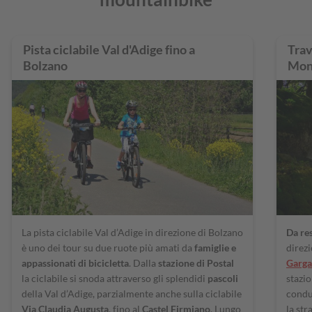
Pista ciclabile Val d'Adige fino a
Trav
Bolzano
Mon
La pista ciclabile Val d’Adige in direzione di Bolzano
Da res
è uno dei tour su due ruote più amati da
famiglie e
direzi
appassionati di bicicletta
. Dalla
stazione di Postal
Garga
la ciclabile si snoda attraverso gli splendidi
pascoli
stazio
della Val d’Adige, parzialmente anche sulla ciclabile
condu
Via Claudia Augusta
, fino al
Castel Firmiano
. Lungo
la str