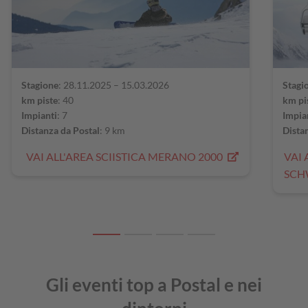
Stagione
: 28.11.2025 – 15.03.2026
Stagi
km piste
: 40
km pi
Impianti
: 7
Impia
Distanza da Postal
: 9 km
Dista
VAI ALL'AREA SCIISTICA MERANO 2000
VAI 
SC
Gli eventi top a Postal e nei