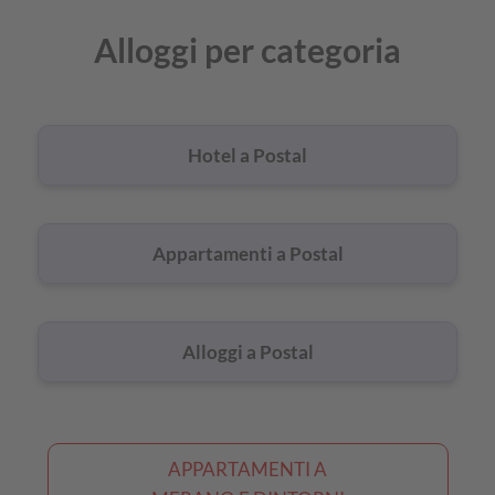
tutti
Alloggi per categoria
gli
alloggi
a
Hotel a Postal
Postal
Appartamenti a Postal
Alloggi a Postal
APPARTAMENTI A