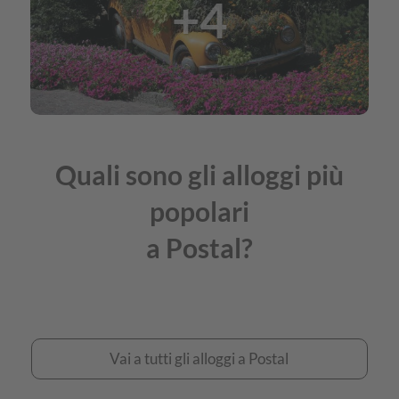
+4
Quali sono gli alloggi più
popolari
a Postal?
Vai
Vai a tutti gli alloggi a Postal
a