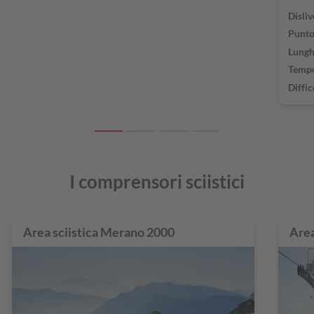
Disliv
Punto
Lungh
Tempo
Diffic
I comprensori sciistici
Area sciistica Merano 2000
Are