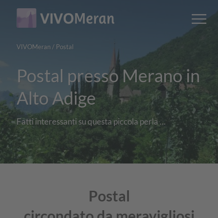
Main
Main
M
content
navigation
VIVOMeran
/
Postal
Postal presso Merano in
Alto Adige
Fatti interessanti su questa piccola perla …
Postal
circondato da meravigliosi