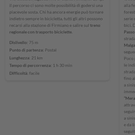
il percorso ci sono molte possibilità di godersi una
alla f
piacevole sosta. Chi ha ancora energie può tornare
forest
indietro sempre in bicicletta, tutti gli altri possono
serie 
recarsi alla stazione di Firmiano e salire sul
treno
bici. 
regionale con trasporto biciclette
.
Passo
strada
Dislivello
: 75 m
Malg
Punto di partenza
: Postal
segue
Lunghezza
: 21 km
Poco p
le ind
Tempo di percorrenza
: 1 h 30 min
strad
Difficoltà
: facile
fino a
a sini
immedi
“Mer
attrav
seguir
a sini
e da l
seguit