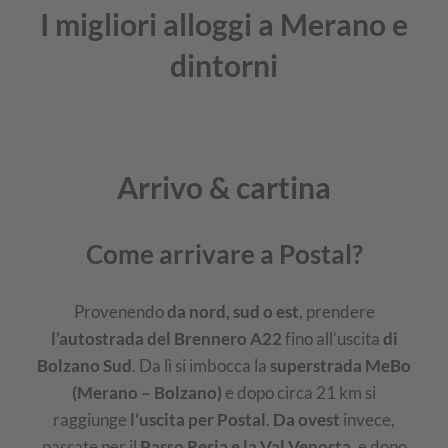
I migliori alloggi a Merano e
dintorni
Arrivo & cartina
Come arrivare a Postal?
Provenendo
da nord, sud o est
, prendere
l’autostrada del Brennero A22
fino all’uscita
di
Bolzano Sud
. Da lì si imbocca la
superstrada MeBo
(Merano – Bolzano)
e dopo circa 21 km si
raggiunge
l’uscita per Postal
.
Da ovest
invece,
passate per il
Passo Resia e la Val Venosta
, e dopo