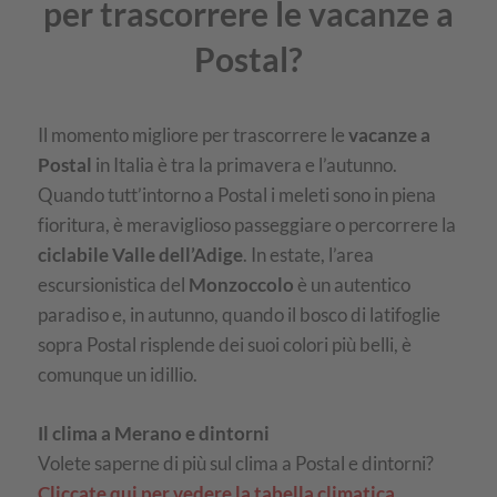
per trascorrere le vacanze a
Postal?
Il momento migliore per trascorrere le
vacanze a
Postal
in Italia è tra la primavera e l’autunno.
Quando tutt’intorno a Postal i meleti sono in piena
fioritura, è meraviglioso passeggiare o percorrere la
ciclabile Valle dell’Adige
. In estate, l’area
escursionistica del
Monzoccolo
è un autentico
paradiso e, in autunno, quando il bosco di latifoglie
sopra Postal risplende dei suoi colori più belli, è
comunque un idillio.
Il clima a Merano e dintorni
Volete saperne di più sul clima a Postal e dintorni?
Cliccate qui per vedere la tabella climatica
.