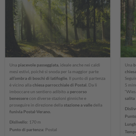
Una
piacevole passeggiata
, ideale anche nei caldi
Una
b
mesi estivi, poiché si snoda per la maggior parte
chies
all’ombra di boschi di latifoglie
. Il punto di partenza
Seguir
è vicino alla
chiesa parrocchiale di Postal
. Da lì
5 minu
imboccare un sentiero adibito a
percorso
“Wiesl
benessere
con diverse stazioni ginniche e
salita
proseguire in direzione della
stazione a valle
della
Disliv
funivia Postal-Verano
.
Punto
Dislivello
: 170 m
Lungh
Punto di partenza
: Postal
Tempo