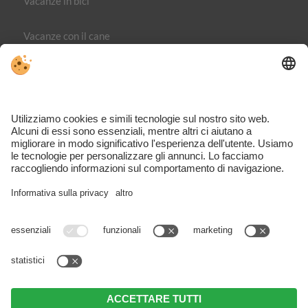
Vacanze in bici
Vacanze con il cane
Editoria
Direttiva sulla privacy
Part. IVA IT02365710215
Impostazioni cookie individuali
VIVOMeran è il portale dedicato ai viaggi, alle attività e agli
alloggi nella regione di Merano – completo, ispirante e
direttamente dalla zona.
Nonostante il lavoro accurato e l’aggiornamento costante dei
contenuti, potrebbero verificarsi errori. Non possiamo garantire
l’accuratezza e la completezza di tutte le informazioni. Si consiglia di