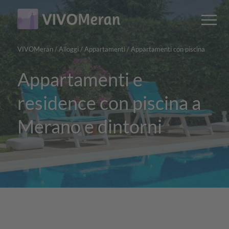
Main
Main
M
content
navigation
VIVOMeran
/
Alloggi
/
Appartamenti
/
Appartamenti con piscina
Appartamenti e
residence con piscina a
Merano e dintorni