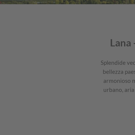
Lana 
Splendide ve
bellezza paes
armonioso mi
urbano, aria