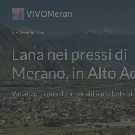
Main
Main
content
navigation
VIVOMeran
/
Lana
Lana nei pressi di
Merano, in Alto A
Vacanze in una delle località più belle d