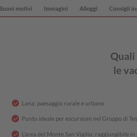
Buoni motivi
Immagini
Alloggi
Consigli in
Quali 
le va
Lana: paesaggio rurale e urbano
Punto ideale per escursioni nel Gruppo di Te
L’area del Monte San Vigilio: raggiungibile in