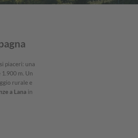
mpagna
i piaceri: una
re 1.900 m. Un
ggio rurale e
nze a Lana
in