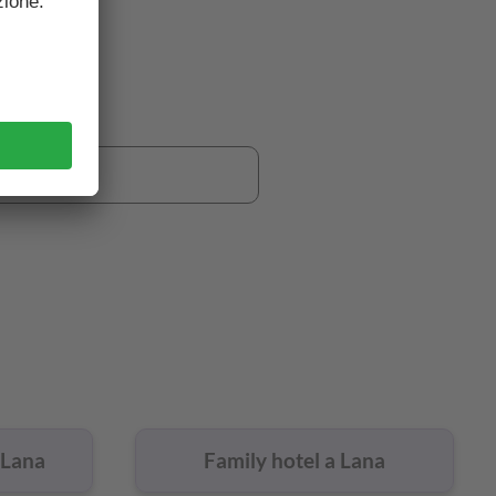
 Lana?
 Lana
Family hotel a Lana