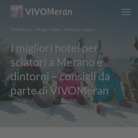
Main
Main
M
content
navigation
VIVOMeran
/
Alloggi
/
Hotel
/
Hotel per sciatori
I migliori hotel per
sciatori a Merano e
dintorni – consigli da
parte di VIVOMeran