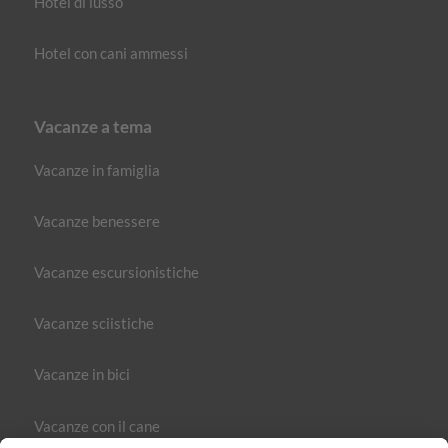
Hotel di lusso
Hotel con cani ammessi
Vacanze a tema
Vacanze in famiglia
Vacanze benessere
Vacanze escursionistiche
Vacanze sciistiche
Vacanze in bici
Vacanze con il cane