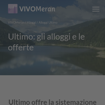
Main
Main
M
content
navigation
VIVOMeran
/
Alloggi
/
Alloggi Ultimo
Ultimo: gli alloggi e le
offerte
Ultimo offre la sistemazione