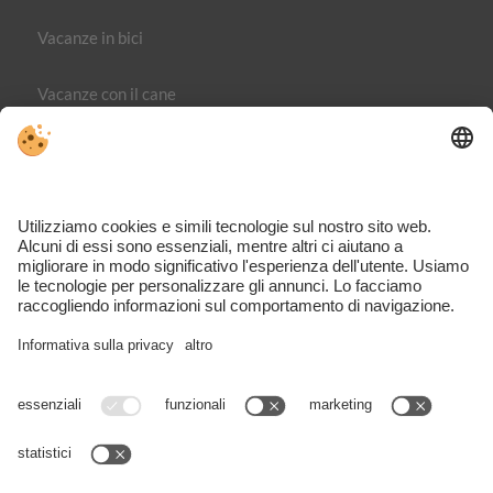
Vacanze in bici
Vacanze con il cane
Editoria
Direttiva sulla privacy
Part. IVA IT02365710215
Impostazioni cookie individuali
VIVOMeran è il portale dedicato ai viaggi, alle attività e agli
alloggi nella regione di Merano – completo, ispirante e
direttamente dalla zona.
Nonostante il lavoro accurato e l’aggiornamento costante dei