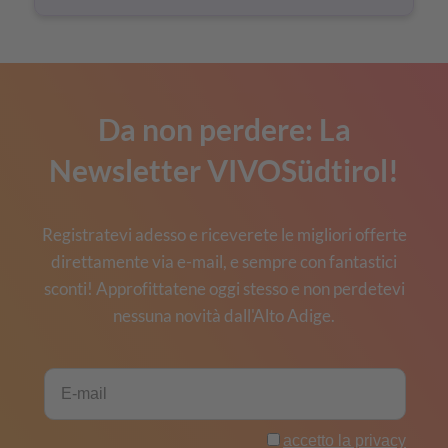
Da non perdere: La
Newsletter VIVOSüdtirol!
Registratevi adesso e riceverete le migliori offerte
direttamente via e-mail, e sempre con fantastici
sconti! Approfittatene oggi stesso e non perdetevi
nessuna novità dall'Alto Adige.