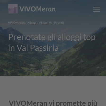
Main
Main
M
content
navigation
VIVOMeran
/
Alloggi
/
Alloggi Val Passiria
Prenotate gli alloggi top
in Val Passiria
VIVOMeran vi promette più