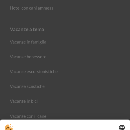
Hotel con cani ammessi
Vacanze a tema
Vacanze in famiglia
Vacanze benessere
Vacanze escursionistiche
Vacanze sciistiche
Vacanze in bici
Vacanze con il cane