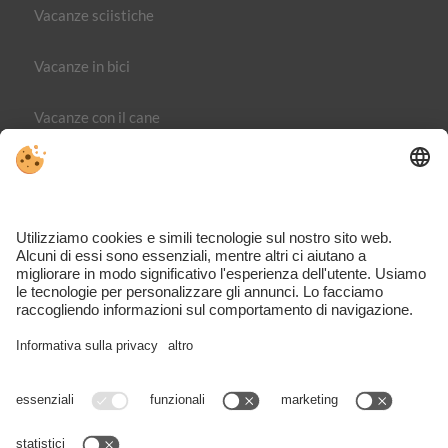
Vacanze sciistiche
Vacanze in bici
Vacanze con il cane
Editoria
Direttiva sulla privacy
Part. IVA IT02365710215
Impostazioni cookie individuali
VIVOMeran è il portale dedicato ai viaggi, alle attività e agli
alloggi nella regione di Merano – completo, ispirante e
direttamente dalla zona.