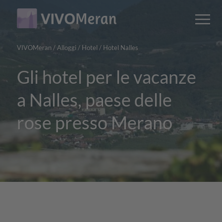
Main
Main
M
content
navigation
VIVOMeran
/
Alloggi
/
Hotel
/
Hotel Nalles
Gli hotel per le vacanze
a Nalles, paese delle
rose presso Merano