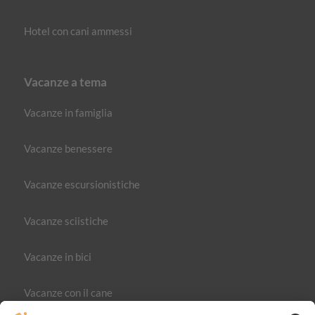
Hotel con cani ammessi
Vacanze a tema
Vacanze in famiglia
Vacanze benessere
Vacanze escursionistiche
Vacanze sciistiche
Vacanze in bici
Vacanze con il cane