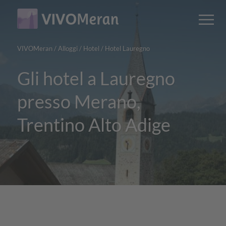
Main
Main
M
content
navigation
VIVOMeran
/
Alloggi
/
Hotel
/
Hotel Lauregno
Gli hotel a Lauregno
presso Merano,
Trentino Alto Adige