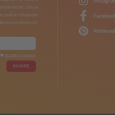
Instagr
ensilmente: con la
o e-mail e rimanete
Faceboo
erano e dintorni!
Pinteres