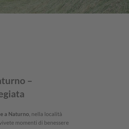
aturno –
legiata
lle a Naturno
, nella località
e vivete momenti di benessere