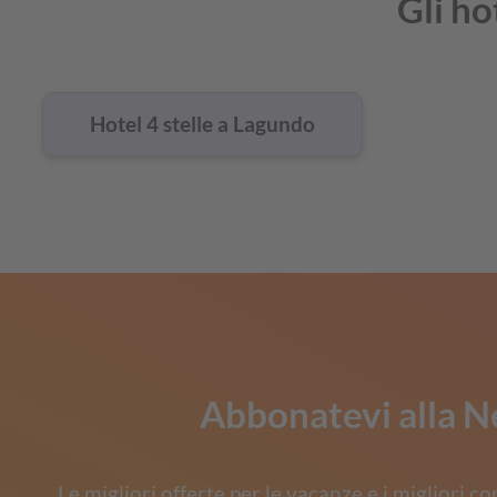
Gli ho
Hotel 4 stelle a Lagundo
Abbonatevi alla N
Le migliori offerte per le vacanze e i migliori co