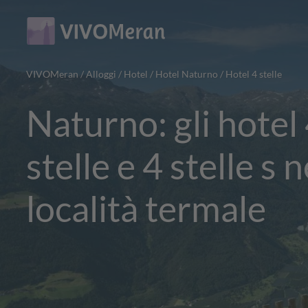
Main
Main
content
navigation
VIVOMeran
/
Alloggi
/
Hotel
/
Hotel Naturno
/
Hotel 4 stelle
Naturno: gli hotel
stelle e 4 stelle s n
località termale