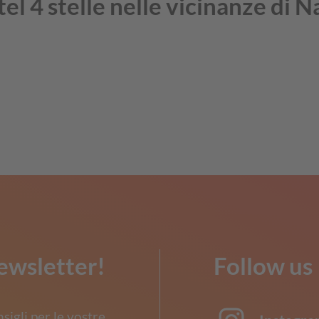
tel 4 stelle nelle vicinanze di 
ewsletter!
Follow us
nsigli per le vostre