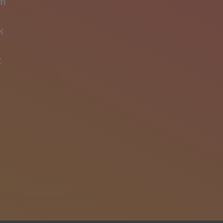
am
k
t