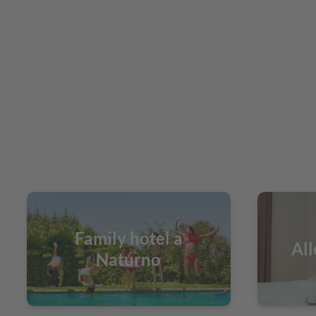
Family hotel a
All
Naturno