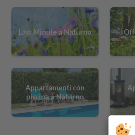
Last Minute a Naturno
Off
Appartamenti con
Ap
piscina a Naturno