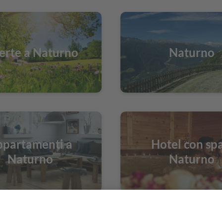
erte a Naturno
Naturno
partamenti a
Hotel con spa
Naturno
Naturno