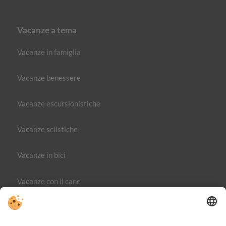
Vacanze a tema
Vacanze in famiglia
Vacanze benessere
Vacanze escursionistiche
Vacanze sciistiche
Vacanze in bici
Vacanze con il cane
Editoria
Direttiva sulla privacy