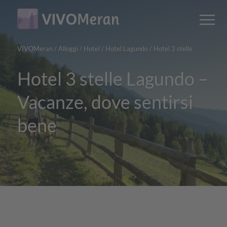
Main
Main
M
content
navigation
VIVOMeran
/
Alloggi
/
Hotel
/
Hotel Lagundo
/
Hotel 3 stelle
Hotel 3 stelle Lagundo –
Vacanze, dove sentirsi
bene